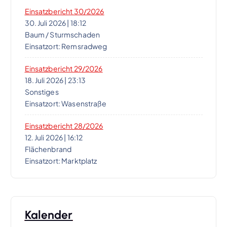
g
Einsatzbericht 30/2026
a
30. Juli 2026
|
18:12
Baum / Sturmschaden
t
Einsatzort: Remsradweg
i
Einsatzbericht 29/2026
18. Juli 2026
|
23:13
Sonstiges
o
Einsatzort: Wasenstraße
n
Einsatzbericht 28/2026
12. Juli 2026
|
16:12
Flächenbrand
Einsatzort: Marktplatz
Kalender