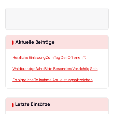
r
a
g
s
Aktuelle Beiträge
-
Herzliche Einladung Zum Tag Der Offenen Tür
N
Waldbrandgefahr: Bitte Besonders Vorsichtig Sein
a
Erfolgreiche Teilnahme Am Leistungsabzeichen
v
i
Letzte Einsätze