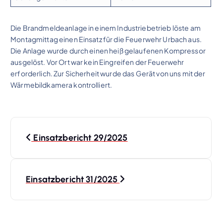
Die Brandmeldeanlage in einem Industriebetrieb löste am
Montagmittag einen Einsatz für die Feuerwehr Urbach aus.
Die Anlage wurde durch einen heiß gelaufenen Kompressor
ausgelöst. Vor Ort war kein Eingreifen der Feuerwehr
erforderlich. Zur Sicherheit wurde das Gerät von uns mit der
Wärmebildkamera kontrolliert.
B
Einsatzbericht 29/2025
e
i
Einsatzbericht 31/2025
t