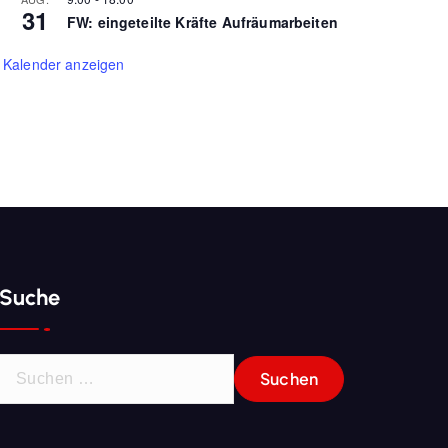
31
FW: eingeteilte Kräfte Aufräumarbeiten
Kalender anzeigen
Suche
S
u
c
h