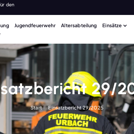
für den
lung
Jugendfeuerwehr
Altersabteilung
Einsätze
e
nsatzbericht 29/2
Start
Einsatzbericht 29/2025