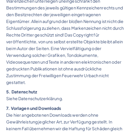
Warenzeichen unterliegen uneingeschränkt den
Bestimmungen des jeweils gültigen Kennzeichenrechts und
den Besitzrechten der jeweiligen eingetragenen
Eigentümer. Allein aufgrund der bloßen Nennung ist nicht die
Schlussfolgerung zu ziehen, dass Markenzeichen nicht durch
Rechte Dritter geschützt sind! Das Copyright für
veröffentlichte, von uns selbst erstellte Objekte bleibt allein
beim Autor der Seiten. Eine Vervielfältigung oder
Verwendung solcher Grafiken, Tondokumente,
Videosequenzen und Texte in anderen elektronischen oder
gedruckten Publikationen ist ohne ausdrückliche
Zustimmung der Freiwilligen Feuerwehr Urbach nicht
gestattet.
5. Datenschutz
Siehe Datenschutzerklärung.
7. Vorlagen und Downloads
Die hier angebotenen Downloads werden ohne
Gewährleistung jeglicher Art, zur Verfügung gestellt. In
keinem Fall übernehmen wir die Haftung für Schäden gleich