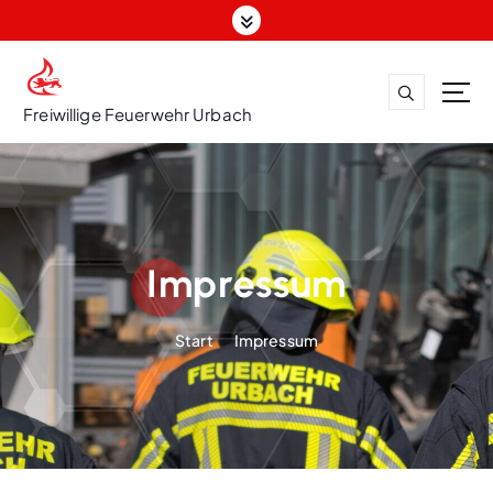
Z
u
m
I
n
Freiwillige Feuerwehr Urbach
h
a
l
t
s
p
Impressum
r
i
Start
Impressum
n
g
e
n