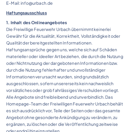
E-Mail: info@urbach.de
Haftungsausschluss
1. Inhalt des Onlineangebotes
Die Freiwillige Feuerwehr Urbach übernimmt keinerlei
Gewähr für die Aktualität, Korrektheit, Vollständigkeit oder
Qualität der bereitgestellten Informationen.
Haftungsansprüche gegen uns, welche sich auf Schäden
materieller oder ideeller Art beziehen, die durch die Nutzung
oder Nichtnutzung der dargebotenen Informationen bzw.
durch die Nutzung fehlerhafter und unvollständiger
Informationen verursacht wurden, sind grundsätzlich
ausgeschlossen, sofern unsererseits kein nachweislich
vorsätzliches oder grob fahrlässiges Verschulden vorliegt.
Alle Angebote sind freibleibend und unverbindlich. Das
Homepage-Team der Freiwilligen Feuerwehr Urbach behält
es sich ausdrücklich vor, Teile der Seiten oder das gesamte
Angebot ohne gesonderte Ankündigung zu verändern, zu
ergänzen, zu löschen oder die Veröffentlichung zeitweise
oder endgültig einzustellen.