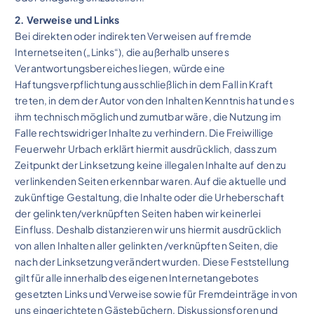
2. Verweise und Links
Bei direkten oder indirekten Verweisen auf fremde
Internetseiten („Links“), die außerhalb unseres
Verantwortungsbereiches liegen, würde eine
Haftungsverpflichtung ausschließlich in dem Fall in Kraft
treten, in dem der Autor von den Inhalten Kenntnis hat und es
ihm technisch möglich und zumutbar wäre, die Nutzung im
Falle rechtswidriger Inhalte zu verhindern. Die Freiwillige
Feuerwehr Urbach erklärt hiermit ausdrücklich, dass zum
Zeitpunkt der Linksetzung keine illegalen Inhalte auf den zu
verlinkenden Seiten erkennbar waren. Auf die aktuelle und
zukünftige Gestaltung, die Inhalte oder die Urheberschaft
der gelinkten/verknüpften Seiten haben wir keinerlei
Einfluss. Deshalb distanzieren wir uns hiermit ausdrücklich
von allen Inhalten aller gelinkten /verknüpften Seiten, die
nach der Linksetzung verändert wurden. Diese Feststellung
gilt für alle innerhalb des eigenen Internetangebotes
gesetzten Links und Verweise sowie für Fremdeinträge in von
uns eingerichteten Gästebüchern, Diskussionsforen und