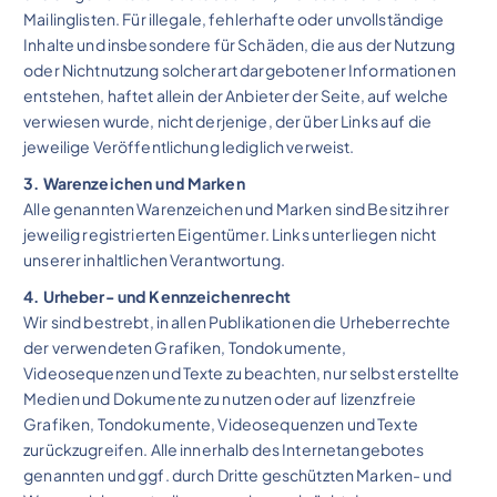
Mailinglisten. Für illegale, fehlerhafte oder unvollständige
Inhalte und insbesondere für Schäden, die aus der Nutzung
oder Nichtnutzung solcherart dargebotener Informationen
entstehen, haftet allein der Anbieter der Seite, auf welche
verwiesen wurde, nicht derjenige, der über Links auf die
jeweilige Veröffentlichung lediglich verweist.
3. Warenzeichen und Marken
Alle genannten Warenzeichen und Marken sind Besitz ihrer
jeweilig registrierten Eigentümer. Links unterliegen nicht
unserer inhaltlichen Verantwortung.
4. Urheber- und Kennzeichenrecht
Wir sind bestrebt, in allen Publikationen die Urheberrechte
der verwendeten Grafiken, Tondokumente,
Videosequenzen und Texte zu beachten, nur selbst erstellte
Medien und Dokumente zu nutzen oder auf lizenzfreie
Grafiken, Tondokumente, Videosequenzen und Texte
zurückzugreifen. Alle innerhalb des Internetangebotes
genannten und ggf. durch Dritte geschützten Marken- und