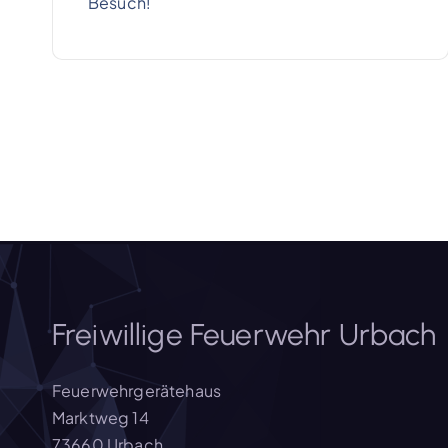
Besuch!
Freiwillige Feuerwehr Urbach
Feuerwehrgerätehaus
Marktweg 14
73660 Urbach