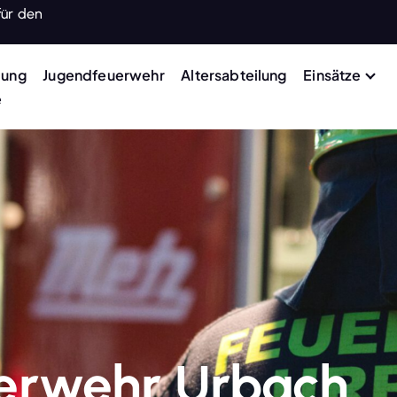
für den
lung
Jugendfeuerwehr
Altersabteilung
Einsätze
e
uerwehr Urbach