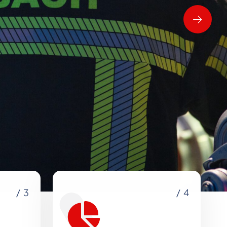
/ 3
/ 4