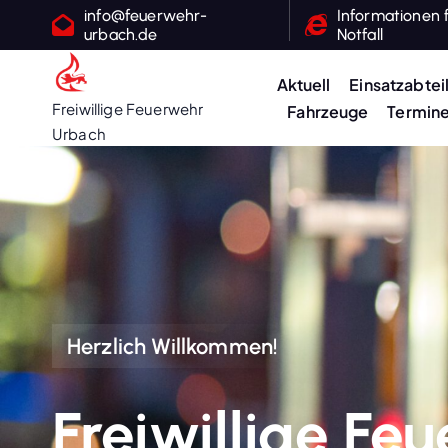
Z
info@feuerwehr-
Informationen 
urbach.de
Notfall
u
m
Aktuell
Einsatzabtei
I
Freiwillige Feuerwehr
Fahrzeuge
Termin
n
Urbach
h
a
l
t
s
p
r
i
Herzlich Willkommen!
n
g
Freiwillige Fe
e
n