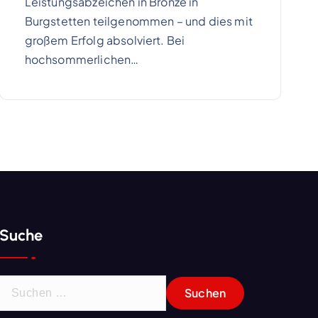
Leistungsabzeichen in Bronze in
Burgstetten teilgenommen – und dies mit
großem Erfolg absolviert. Bei
hochsommerlichen…
Suche
S
u