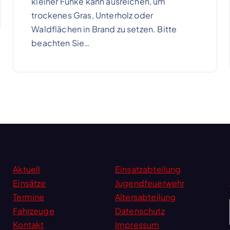
kleiner Funke kann ausreichen, um
trockenes Gras, Unterholz oder
Waldflächen in Brand zu setzen. Bitte
beachten Sie…
Aktuell
Einsatzabteilung
Einsätze
Jugendfeuerwehr
Termine
Altersabteilung
Fahrzeuge
Datenschutz
Kontakt
Impressum