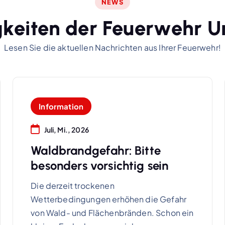
NEWS
g
k
e
i
t
e
n
d
e
r
F
e
u
e
r
w
e
h
r
U
Lesen Sie die aktuellen Nachrichten aus Ihrer Feuerwehr!
Information
Juli, Mi., 2026
Waldbrandgefahr: Bitte
besonders vorsichtig sein
Die derzeit trockenen
Wetterbedingungen erhöhen die Gefahr
von Wald- und Flächenbränden. Schon ein