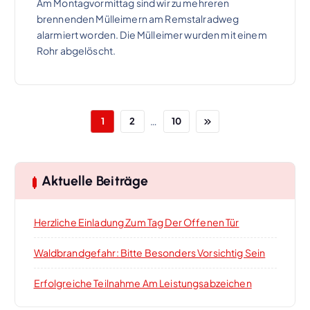
Am Montagvormittag sind wir zu mehreren
brennenden Mülleimern am Remstalradweg
alarmiert worden. Die Mülleimer wurden mit einem
Rohr abgelöscht.
…
1
2
10
Aktuelle Beiträge
Herzliche Einladung Zum Tag Der Offenen Tür
Waldbrandgefahr: Bitte Besonders Vorsichtig Sein
Erfolgreiche Teilnahme Am Leistungsabzeichen