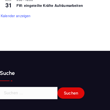
31
FW: eingeteilte Kräfte Aufräumarbeiten
Kalender anzeigen
Suche
S
u
c
h