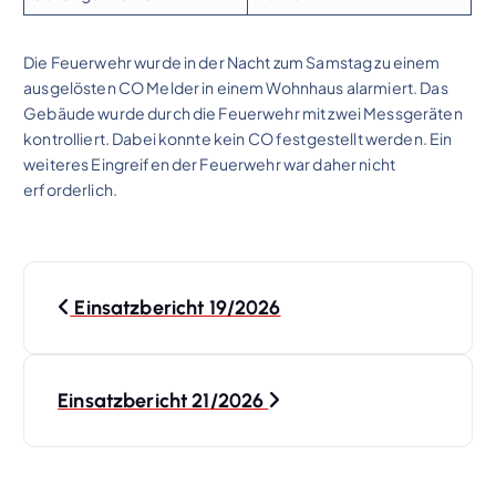
Die Feuerwehr wurde in der Nacht zum Samstag zu einem
ausgelösten CO Melder in einem Wohnhaus alarmiert. Das
Gebäude wurde durch die Feuerwehr mit zwei Messgeräten
kontrolliert. Dabei konnte kein CO festgestellt werden. Ein
weiteres Eingreifen der Feuerwehr war daher nicht
erforderlich.
B
Einsatzbericht 19/2026
e
i
Einsatzbericht 21/2026
t