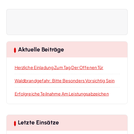
r
a
g
s
Aktuelle Beiträge
-
Herzliche Einladung Zum Tag Der Offenen Tür
N
Waldbrandgefahr: Bitte Besonders Vorsichtig Sein
a
Erfolgreiche Teilnahme Am Leistungsabzeichen
v
i
Letzte Einsätze