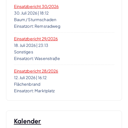
g
Einsatzbericht 30/2026
a
30. Juli 2026
|
18:12
Baum / Sturmschaden
t
Einsatzort: Remsradweg
i
Einsatzbericht 29/2026
18. Juli 2026
|
23:13
Sonstiges
o
Einsatzort: Wasenstraße
n
Einsatzbericht 28/2026
12. Juli 2026
|
16:12
Flächenbrand
Einsatzort: Marktplatz
Kalender