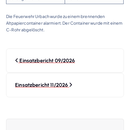
Die Feuerwehr Urbach wurde zu einem brennenden
Altpapiercontainer alarmiert. Der Container wurde mit einem
C-Rohr abgelöscht.
B
Einsatzbericht 09/2026
e
i
Einsatzbericht 11/2026
t
r
a