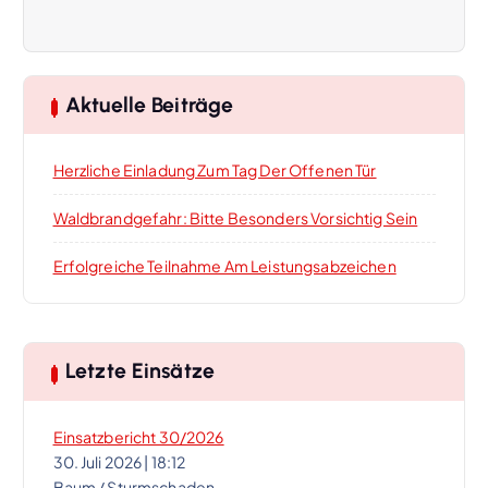
g
s
Aktuelle Beiträge
-
Herzliche Einladung Zum Tag Der Offenen Tür
N
Waldbrandgefahr: Bitte Besonders Vorsichtig Sein
a
Erfolgreiche Teilnahme Am Leistungsabzeichen
v
i
Letzte Einsätze
g
Einsatzbericht 30/2026
a
30. Juli 2026
|
18:12
Baum / Sturmschaden