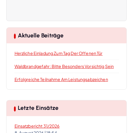
a
g
s
Aktuelle Beiträge
-
Herzliche Einladung Zum Tag Der Offenen Tür
N
Waldbrandgefahr: Bitte Besonders Vorsichtig Sein
a
Erfolgreiche Teilnahme Am Leistungsabzeichen
v
i
Letzte Einsätze
g
Einsatzbericht 31/2026
8. August 2026
|
18:54