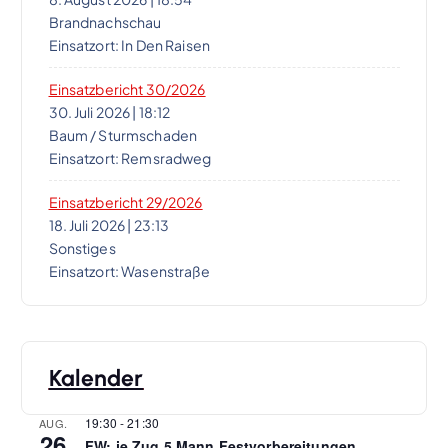
a
Brandnachschau
t
Einsatzort: In Den Raisen
i
Einsatzbericht 30/2026
30. Juli 2026
|
18:12
Baum / Sturmschaden
o
Einsatzort: Remsradweg
n
Einsatzbericht 29/2026
18. Juli 2026
|
23:13
Sonstiges
Einsatzort: Wasenstraße
Kalender
19:30
-
21:30
AUG.
26
FW: je Zug 5 Mann Festvorbereitungen