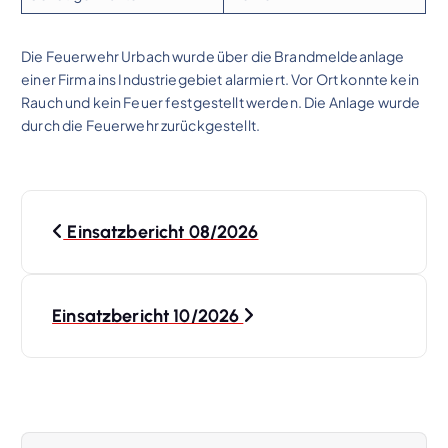
Die Feuerwehr Urbach wurde über die Brandmeldeanlage
einer Firma ins Industriegebiet alarmiert. Vor Ort konnte kein
Rauch und kein Feuer festgestellt werden. Die Anlage wurde
durch die Feuerwehr zurückgestellt.
B
Einsatzbericht 08/2026
e
i
Einsatzbericht 10/2026
t
r