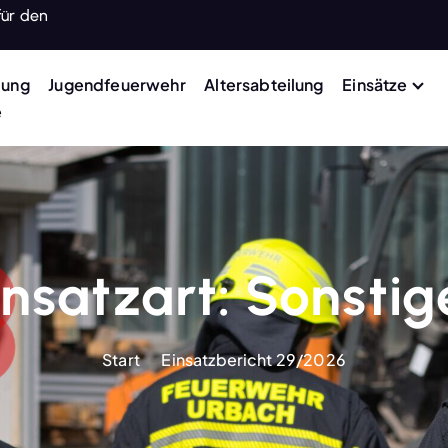
für den
lung
Jugendfeuerwehr
Altersabteilung
Einsätze
e
insatzart:
Sonstig
Start
Einsatzbericht 29/2026