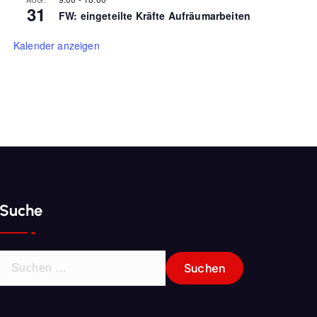
31
FW: eingeteilte Kräfte Aufräumarbeiten
Kalender anzeigen
Suche
S
u
c
h