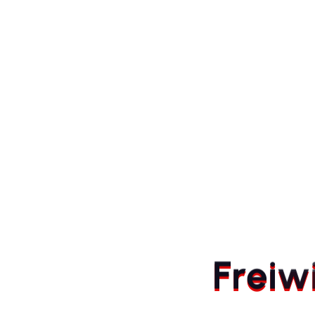
« Alle Veranstaltungen
Diese Veranstaltung hat bereits sta
FW: 1. + 3.Zu
1.Juli 19:30
-
21:30
F
r
e
i
w
D
Zum Kalender hinzufügen
D
1