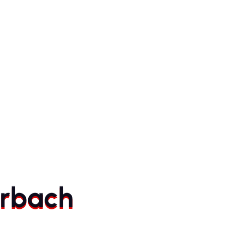
r
b
a
c
h