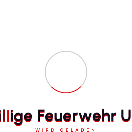
ttgefunden.
g Einsatzübung
i
l
l
i
g
e
F
e
u
e
r
w
e
h
r
U
ETAILS
atum:
WIRD GELADEN
.Juli