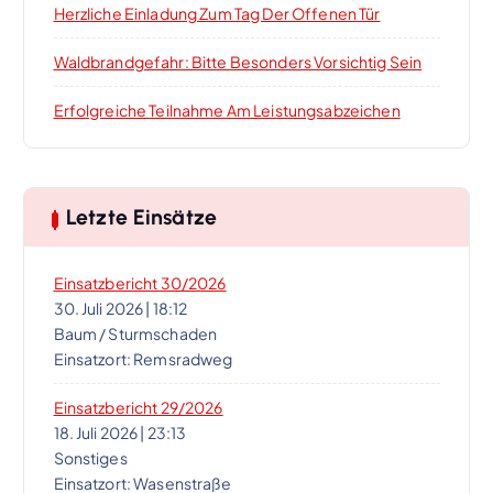
Herzliche Einladung Zum Tag Der Offenen Tür
N
Waldbrandgefahr: Bitte Besonders Vorsichtig Sein
a
Erfolgreiche Teilnahme Am Leistungsabzeichen
v
i
Letzte Einsätze
g
Einsatzbericht 30/2026
a
30. Juli 2026
|
18:12
Baum / Sturmschaden
t
Einsatzort: Remsradweg
i
Einsatzbericht 29/2026
18. Juli 2026
|
23:13
Sonstiges
o
Einsatzort: Wasenstraße