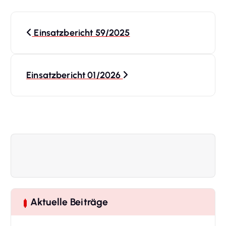
B
Einsatzbericht 59/2025
e
i
Einsatzbericht 01/2026
t
r
a
g
s
Aktuelle Beiträge
-