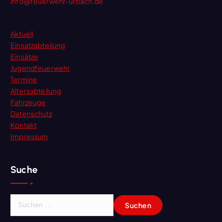
info@feuerwehr-urbach.de
Aktuell
Einsatzabteilung
Einsätze
Jugendfeuerwehr
Termine
Altersabteilung
Fahrzeuge
Datenschutz
Kontakt
Impressum
Suche
S
u
c