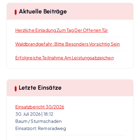
s
Aktuelle Beiträge
-
Herzliche Einladung Zum Tag Der Offenen Tür
N
Waldbrandgefahr: Bitte Besonders Vorsichtig Sein
a
Erfolgreiche Teilnahme Am Leistungsabzeichen
v
i
Letzte Einsätze
g
Einsatzbericht 30/2026
a
30. Juli 2026
|
18:12
Baum / Sturmschaden
t
Einsatzort: Remsradweg