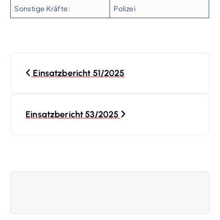
Sonstige Kräfte:
Polizei
B
Einsatzbericht 51/2025
e
i
Einsatzbericht 53/2025
t
r
a
g