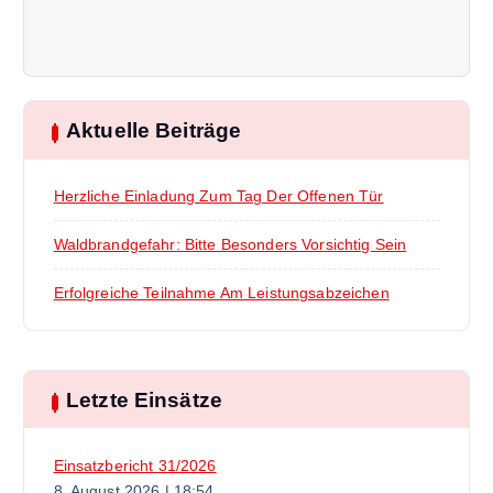
a
g
s
Aktuelle Beiträge
-
Herzliche Einladung Zum Tag Der Offenen Tür
N
Waldbrandgefahr: Bitte Besonders Vorsichtig Sein
a
Erfolgreiche Teilnahme Am Leistungsabzeichen
v
i
Letzte Einsätze
g
Einsatzbericht 31/2026
8. August 2026
|
18:54