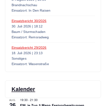
a
Brandnachschau
t
Einsatzort: In Den Raisen
i
Einsatzbericht 30/2026
30. Juli 2026
|
18:12
Baum / Sturmschaden
o
Einsatzort: Remsradweg
n
Einsatzbericht 29/2026
18. Juli 2026
|
23:13
Sonstiges
Einsatzort: Wasenstraße
Kalender
19:30
-
21:30
AUG.
26
FW: je Zug 5 Mann Festvorbereitungen