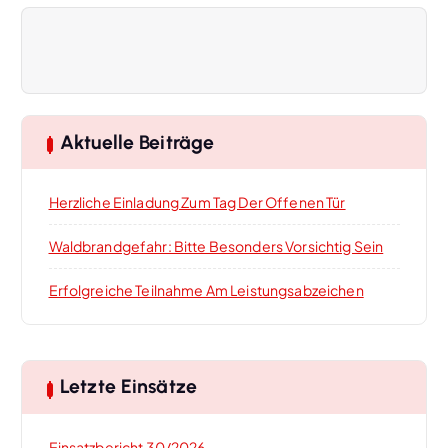
a
g
s
Aktuelle Beiträge
-
Herzliche Einladung Zum Tag Der Offenen Tür
N
Waldbrandgefahr: Bitte Besonders Vorsichtig Sein
a
Erfolgreiche Teilnahme Am Leistungsabzeichen
v
i
Letzte Einsätze
g
Einsatzbericht 30/2026