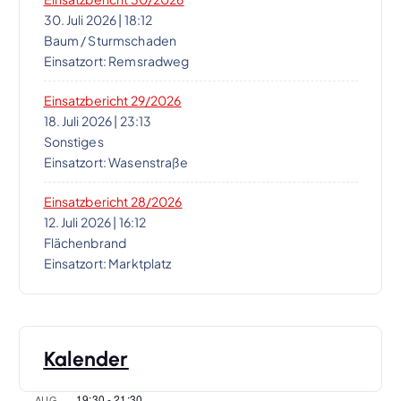
a
30. Juli 2026
|
18:12
Baum / Sturmschaden
t
Einsatzort: Remsradweg
i
Einsatzbericht 29/2026
18. Juli 2026
|
23:13
Sonstiges
o
Einsatzort: Wasenstraße
n
Einsatzbericht 28/2026
12. Juli 2026
|
16:12
Flächenbrand
Einsatzort: Marktplatz
Kalender
19:30
-
21:30
AUG.