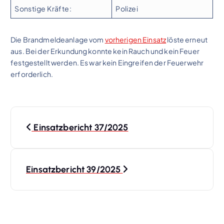
Sonstige Kräfte:
Polizei
Die Brandmeldeanlage vom
vorherigen Einsatz
löste erneut
aus. Bei der Erkundung konnte kein Rauch und kein Feuer
festgestellt werden. Es war kein Eingreifen der Feuerwehr
erforderlich.
B
Einsatzbericht 37/2025
e
i
Einsatzbericht 39/2025
t
r