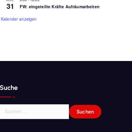
31
FW: eingeteilte Kräfte Aufräumarbeiten
Kalender anzeigen
Suche
S
u
c
h