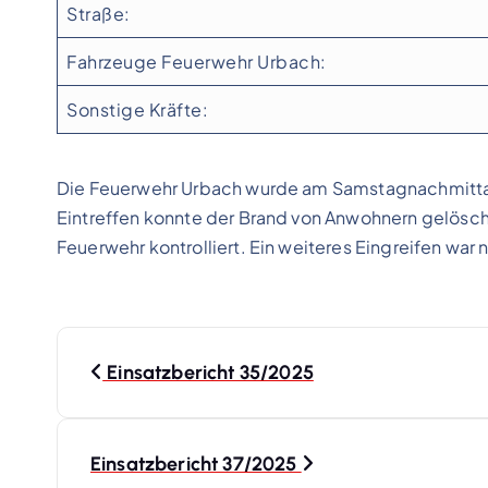
Straße:
Fahrzeuge Feuerwehr Urbach:
Sonstige Kräfte:
Die Feuerwehr Urbach wurde am Samstagnachmittag
Eintreffen konnte der Brand von Anwohnern gelösch
Feuerwehr kontrolliert. Ein weiteres Eingreifen war n
B
Einsatzbericht 35/2025
e
i
Einsatzbericht 37/2025