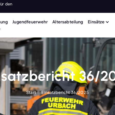
für den
lung
Jugendfeuerwehr
Altersabteilung
Einsätze
e
nsatzbericht 36/2
Start
Einsatzbericht 36/2025