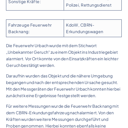
Sonstige Kräfte:
Polizei, Rettungsdienst
Fahrzeuge Feuerwehr
KdoW, CBRN-
Backnang:
Erkundungswagen
Die Feuerwehr Urbach wurde mit dem Stichwort
„Unbekannter Geruch“ zu einem Objekt ins Industriegebiet
alarmiert. Vor Ort konnte von den Einsatzkräften ein leichter
Geruch bestätigt werden.
Daraufhin wurden das Objekt und die nähere Umgebung
begangen und nach der entsprechenden Ursache gesucht.
Mit den Messgeräten der Feuerwehr Urbach konnten hierbei
zunächst keine Ergebnisse festgestellt werden.
Für weitere Messungen wurde die Feuerwehr Backnang mit
dem CBRN-Erkundungsfahrzeug nachalarmiert. Von den
Kräften wurden weitere Messungen durchgeführt und
Proben genommen. Hierbei konnten ebenfalls keine