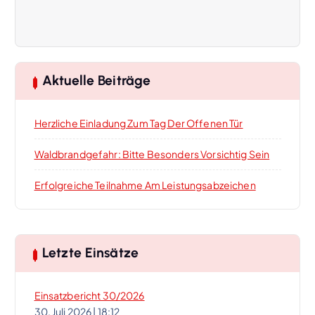
a
g
s
Aktuelle Beiträge
-
Herzliche Einladung Zum Tag Der Offenen Tür
N
Waldbrandgefahr: Bitte Besonders Vorsichtig Sein
a
Erfolgreiche Teilnahme Am Leistungsabzeichen
v
i
Letzte Einsätze
g
Einsatzbericht 30/2026
a
30. Juli 2026
|
18:12