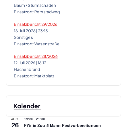
Baum / Sturmschaden
t
Einsatzort: Remsradweg
i
Einsatzbericht 29/2026
18. Juli 2026
|
23:13
Sonstiges
o
Einsatzort: Wasenstraße
n
Einsatzbericht 28/2026
12. Juli 2026
|
16:12
Flächenbrand
Einsatzort: Marktplatz
Kalender
19:30
-
21:30
AUG.
26
FW: je Zug 5 Mann Festvorbereitungen