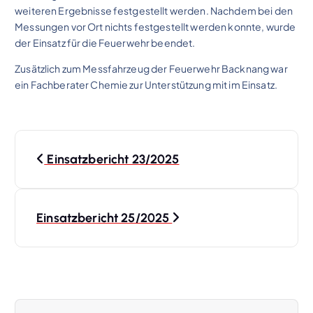
weiteren Ergebnisse festgestellt werden. Nachdem bei den
Messungen vor Ort nichts festgestellt werden konnte, wurde
der Einsatz für die Feuerwehr beendet.
Zusätzlich zum Messfahrzeug der Feuerwehr Backnang war
ein Fachberater Chemie zur Unterstützung mit im Einsatz.
B
Einsatzbericht 23/2025
e
i
Einsatzbericht 25/2025
t
r