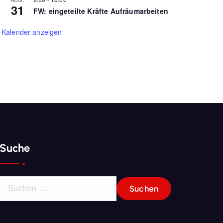
31
FW: eingeteilte Kräfte Aufräumarbeiten
Kalender anzeigen
Suche
S
u
c
h