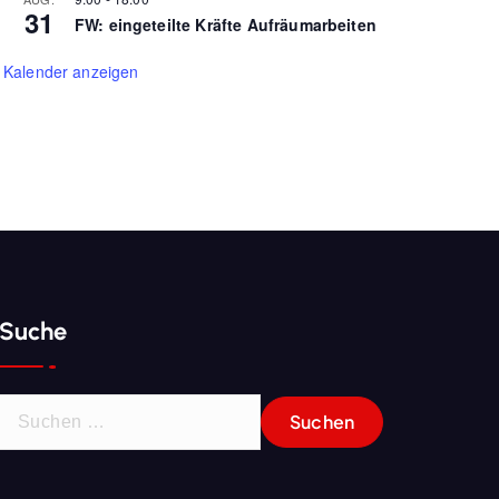
31
FW: eingeteilte Kräfte Aufräumarbeiten
Kalender anzeigen
Suche
S
u
c
h