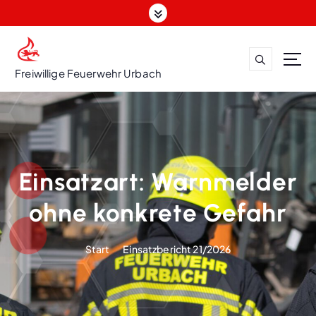
Z
u
m
I
n
Freiwillige Feuerwehr Urbach
h
a
l
t
s
p
Einsatzart:
Warnmelder
r
i
ohne konkrete Gefahr
n
g
Start
Einsatzbericht 21/2026
e
n