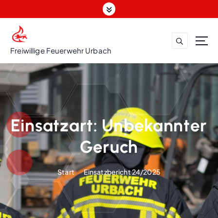
Z
u
m
I
n
Freiwillige Feuerwehr Urbach
h
a
l
t
s
p
Einsatzart:
Unbekannter
r
i
Geruch
n
g
Start
Einsatzbericht 24/2025
e
n