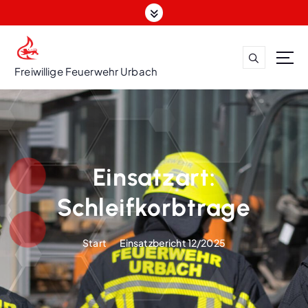
Z
u
m
I
n
Freiwillige Feuerwehr Urbach
h
a
l
t
s
p
Einsatzart:
r
i
Schleifkorbtrage
n
g
Start
Einsatzbericht 12/2025
e
n