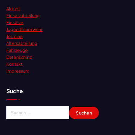
Aktuell
Einsatzabteilung
Einsätze
Jugendfeuerwehr
Termine
Altersabteilung
Fahrzeuge
Datenschutz
Kontakt
Impressum
Suche
S
u
c
h