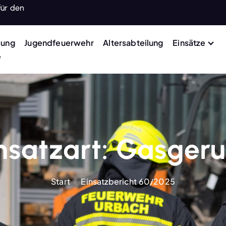
für den
lung
Jugendfeuerwehr
Altersabteilung
Einsätze
e
nsatzart:
Gasgeru
Start
Einsatzbericht 60/2025