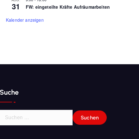
31
FW: eingeteilte Kräfte Aufräumarbeiten
Kalender anzeigen
Suche
S
u
c
h