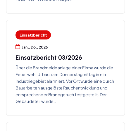
Einsatzbericht
Jan., Do., 2026
Einsatzbericht 03/2026
Über die Brandmeldeanlage einer Firma wurde die
Feuerwehr Urbach am Donnerstagmittag in ein
Industriegebiet alarmiert. Vor Ort wurde eine durch
Bauarbeiten ausgelöste Rauchentwicklung und
entsprechender Brandgeruch festgestellt. Der
Gebäudeteil wurde…