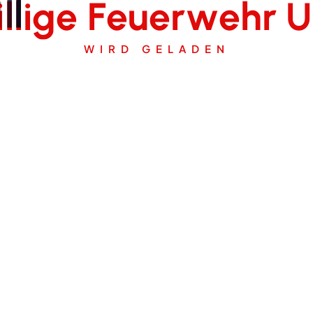
i
l
l
i
g
e
F
e
u
e
r
w
e
h
r
U
WIRD GELADEN