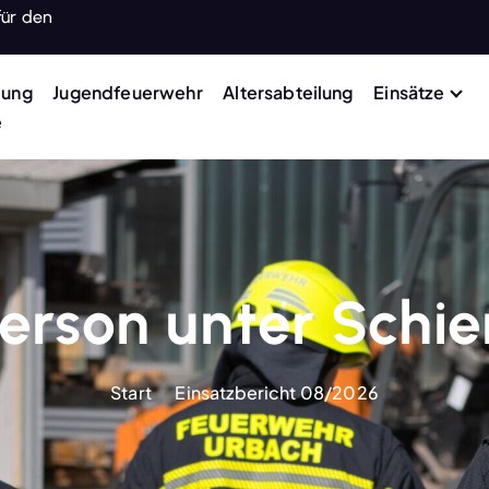
für den
lung
Jugendfeuerwehr
Altersabteilung
Einsätze
e
erson unter Schi
Start
Einsatzbericht 08/2026