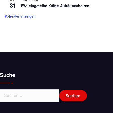
31
FW: eingeteilte Kräfte Aufräumarbeiten
Kalender anzeigen
Suche
S
u
c
h