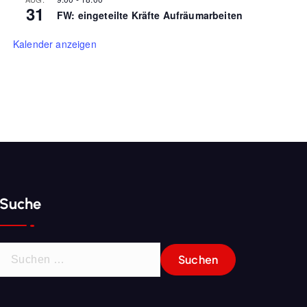
31
FW: eingeteilte Kräfte Aufräumarbeiten
Kalender anzeigen
Suche
S
u
c
h