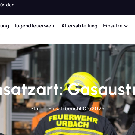
für den
lung
Jugendfeuerwehr
Altersabteilung
Einsätze
e
nsatzart:
Gasaustr
Start
Einsatzbericht 05/2026