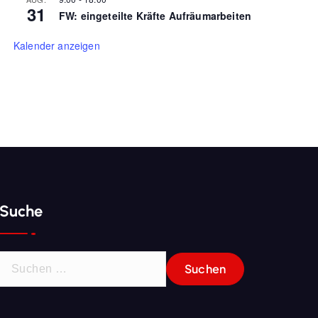
31
FW: eingeteilte Kräfte Aufräumarbeiten
Kalender anzeigen
Suche
S
u
c
h