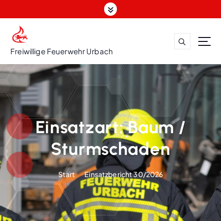
Z
u
m
I
n
Freiwillige Feuerwehr Urbach
h
a
l
t
s
p
Einsatzart:
Baum /
r
i
Sturmschaden
n
g
Start
Einsatzbericht 30/2026
e
n