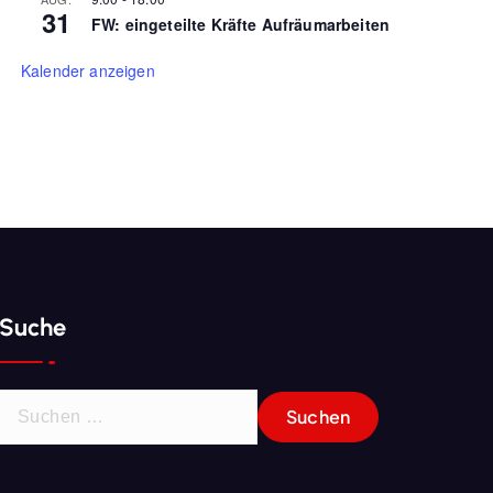
31
FW: eingeteilte Kräfte Aufräumarbeiten
Kalender anzeigen
Suche
S
u
c
h