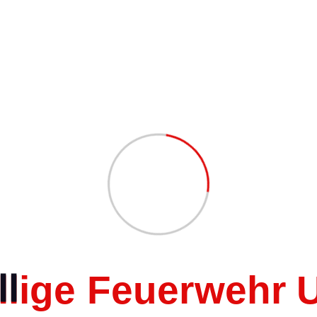
efunden.
H Übung HLF
l
l
i
g
e
F
e
u
e
r
w
e
h
r
ETAILS
atum:
4.September.2025