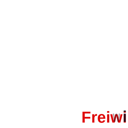
« Alle Veranstaltungen
Diese Veranstaltung hat bereits stattg
FW: 3.Zug T
24.September.2025 19:30
-
21:30
F
r
e
i
w
i
D
Zum Kalender hinzufügen
D
2