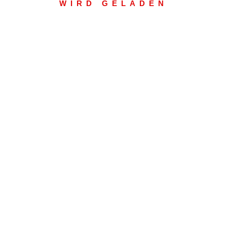
WIRD GELADEN
eit:
9:30 - 21:30
Aktuell
Einsatzabteilung
Einsätze
Jugendfeuerwehr
Termine
Altersabteilung
Fahrzeuge
Datenschutz
Kontakt
Impressum